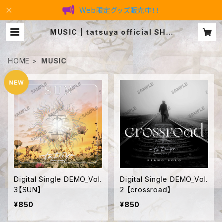
Web限定グッズ販売中！！
MUSIC | tatsuya official SHO
P
HOME
MUSIC
Digital Single DEMO_Vol.
Digital Single DEMO_Vol.
3【SUN】
2 【crossroad】
¥850
¥850