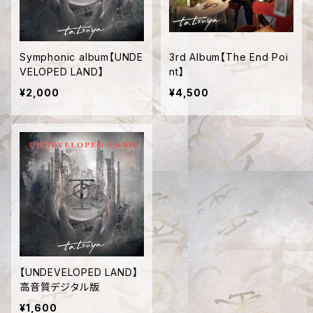
Symphonic album【UNDE
3rd Album【The End Poi
VELOPED LAND】
nt】
¥2,000
¥4,500
【UNDEVELOPED LAND】
高音質デジタル版
¥1,600