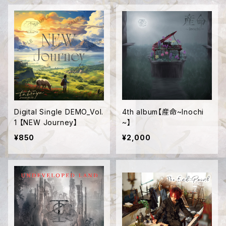
Digital Single DEMO_Vol.
4th album【産命~Inochi
1 【NEW Journey】
~】
¥850
¥2,000