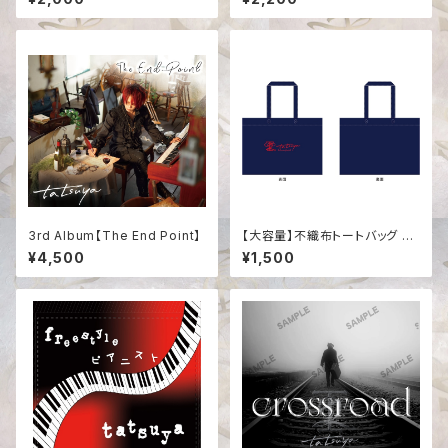
3rd Album【The End Point】
【大容量】不織布トートバッグ ネ
イビー
¥4,500
¥1,500