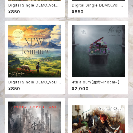
Digital Single DEMO_Vol.3
Digital Single DEMO_Vol.2
【SUN】
【crossroad】
¥850
¥850
Digital Single DEMO_Vol.1
4th album【産命~Inochi~】
【NEW Journey】
¥850
¥2,000