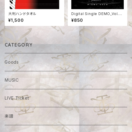
大判ハンドタオル
Digital Single DEMO_Vol.2
【crossroad】
¥1,500
¥850
CATEGORY
Goods
MUSIC
LIVE Ticket
楽譜