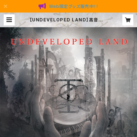
Web限定グッズ販売中！！
【UNDEVELOPED LAND】高音質デ
ジタル版 | tatsuya official SHO
P