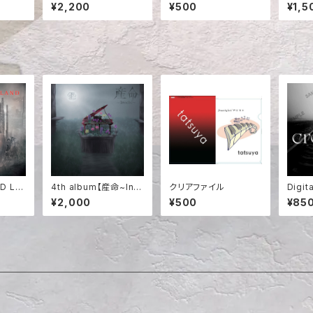
ル
¥2,200
¥500
¥1,5
D LA
4th album【産命~Ino
クリアファイル
Digit
タル版
chi~】
_Vol.
¥2,000
¥500
¥85