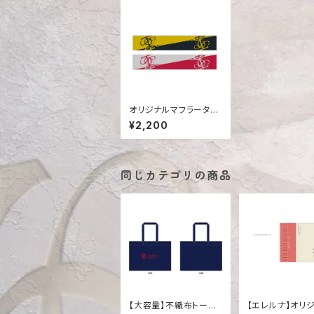
オリジナルマフラータオ
ル
¥2,200
同じカテゴリの商品
【大容量】不織布トート
【エレルナ】オリ