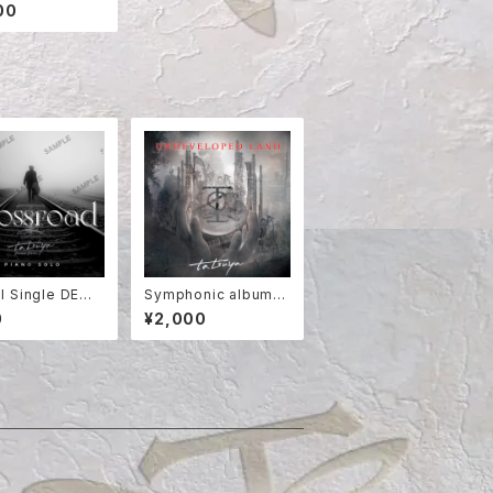
00
al Single DEMO
Symphonic album
2 【crossroad】
【UNDEVELOPED LA
0
¥2,000
ND】