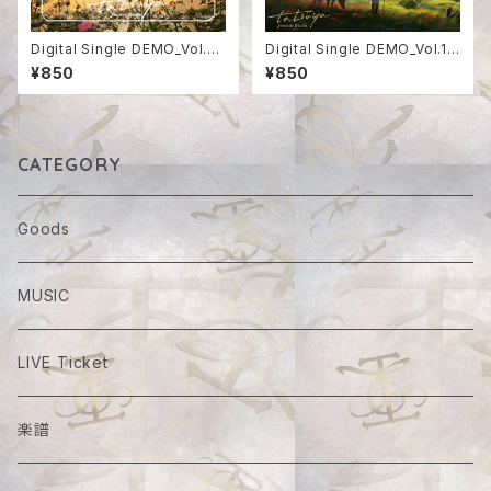
Digital Single DEMO_Vol.3
Digital Single DEMO_Vol.1
【SUN】
【NEW Journey】
¥850
¥850
CATEGORY
Goods
MUSIC
LIVE Ticket
楽譜