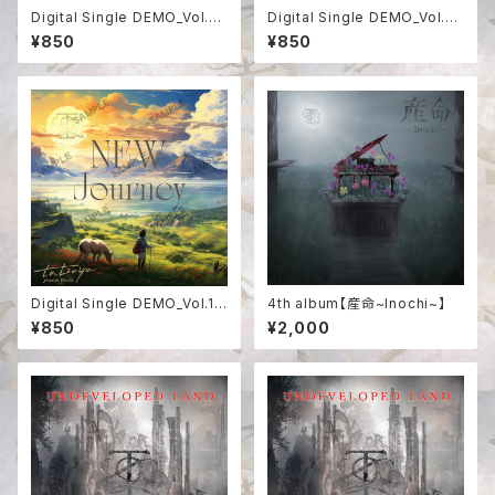
Digital Single DEMO_Vol.3
Digital Single DEMO_Vol.2
【SUN】
【crossroad】
¥850
¥850
Digital Single DEMO_Vol.1
4th album【産命~Inochi~】
【NEW Journey】
¥850
¥2,000