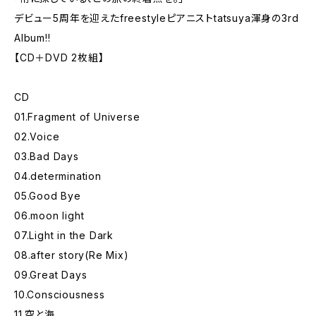
デビュー5周年を迎えたfreestyleピアニストtatsuya渾身の3rd
Album!!
【CD＋DVD 2枚組】
CD
01.Fragment of Universe
02.Voice
03.Bad Days
04.determination
05.Good Bye
06.moon light
07.Light in the Dark
08.after story(Re Mix)
09.Great Days
10.Consciousness
11.空と海