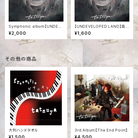
Symphonic album【UNDEVE
【UNDEVELOPED LAND】高音
LOPED LAND】
質デジタル版
¥2,000
¥1,600
その他の商品
大判ハンドタオル
3rd Album【The End Point】
¥1,500
¥4,500