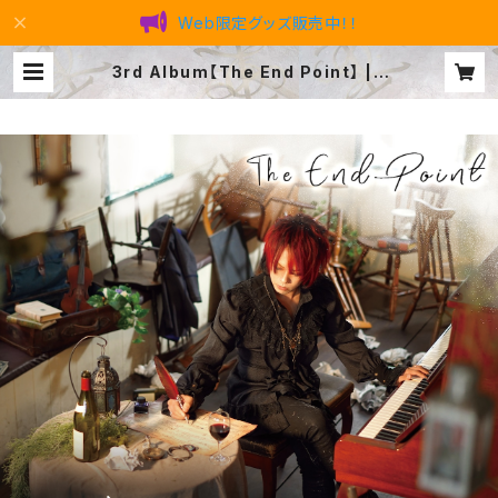
Web限定グッズ販売中！！
3rd Album【The End Point】 | t
atsuya official SHOP