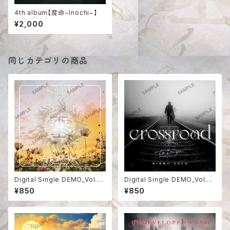
4th album【産命~Inochi~】
¥2,000
同じカテゴリの商品
Digital Single DEMO_Vol.3
Digital Single DEMO_Vol.2
【SUN】
【crossroad】
¥850
¥850