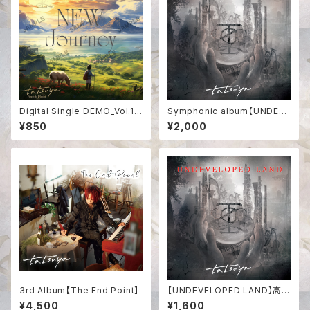
Digital Single DEMO_Vol.1
Symphonic album【UNDEVE
【NEW Journey】
LOPED LAND】
¥850
¥2,000
3rd Album【The End Point】
【UNDEVELOPED LAND】高音
質デジタル版
¥4,500
¥1,600